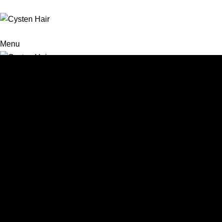
Menu
REDUÇÃO DE VOLUME
DESCOLORAÇÃO
Cuidar, transf
Sua beleza é 