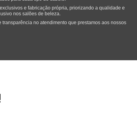
clusivos e fabricação própria, priorizando a qualidade e
lusivo nos salões de beleza.
e transparência no atendimento que prestamos aos nossos
!