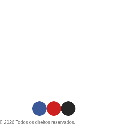
A Cysten Profession
Hair traz uma
variedade de produt
eficazes e
inspiradores para
você cuidar dos seu
cabelos.
2026 Todos os direitos reservados.