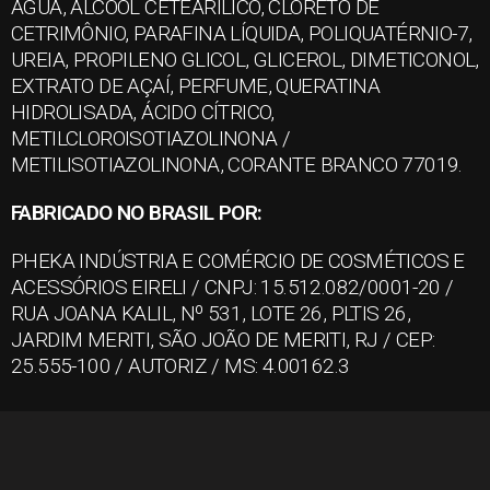
ÁGUA, ÁLCOOL CETEARÍLICO, CLORETO DE
CETRIMÔNIO, PARAFINA LÍQUIDA, POLIQUATÉRNIO-7,
UREIA, PROPILENO GLICOL, GLICEROL, DIMETICONOL,
EXTRATO DE AÇAÍ, PERFUME, QUERATINA
HIDROLISADA, ÁCIDO CÍTRICO,
METILCLOROISOTIAZOLINONA /
METILISOTIAZOLINONA, CORANTE BRANCO 77019.
FABRICADO NO BRASIL POR:
PHEKA INDÚSTRIA E COMÉRCIO DE COSMÉTICOS E
ACESSÓRIOS EIRELI / CNPJ: 15.512.082/0001-20 /
RUA JOANA KALIL, Nº 531, LOTE 26, PLTIS 26,
JARDIM MERITI, SÃO JOÃO DE MERITI, RJ / CEP:
25.555-100 / AUTORIZ / MS: 4.00162.3