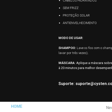
CABELOS HIDRATADOS
SEM FRIZZ
PROTEÇÃO SOLAR
ANTIENVELHECIMENTO
MODO DE USAR:
SHAMPOO:
Lave os fios com o sham
lavar por três vezes);
MÁSCARA:
Aplique a máscara sobre
à 20 minutos para melhor desempen
Suporte: suporte@cysten.c
HOME
Ne
al