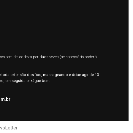
poo com delicadeza por duas vezes (se necessário poderá
 toda extensão dos fios, massageando e deixe agir de 10
ho, em seguida enxágue bem;
om.br
wsLetter