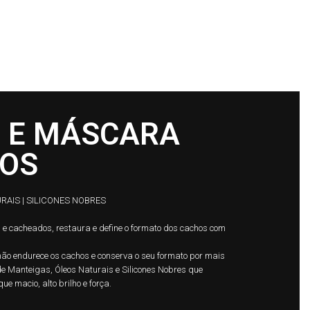
HOME
QUEM SOMOS
SEJA UM DISTRIBUIDOR
RESULTADOS
BLOG
ME
LAVATÓRIO
 E MÁSCARA
HOS
RAIS | SILICONES NOBRES
e cacheados, restaura e define o formato dos cachos com
ão endurece os cachos e conserva o seu formato por mais
e Manteigas, Óleos Naturais e Silicones Nobres que
ue macio, alto brilho e força.