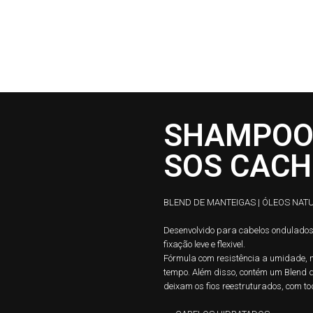
TRATAMENTO
HOME CARE
FINALIZAÇÃO
PERFU
SHAMPOO
SOS CAC
BLEND DE MANTEIGAS | ÓLEOS NATU
Desenvolvido para cabelos ondulados 
fixação leve e flexivel.
Fórmula com resistência a umidade, n
tempo. Além disso, contém um Blend d
deixam os fios reestruturados, com toq